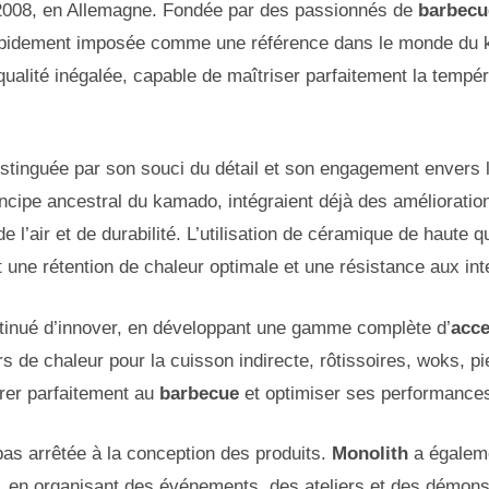
2008, en Allemagne. Fondée par des passionnés de
barbecu
rapidement imposée comme une référence dans le monde du ka
alité inégalée, capable de maîtriser parfaitement la tempéra
istinguée par son souci du détail et son engagement envers l
ncipe ancestral du kamado, intégraient déjà des amélioratio
de l’air et de durabilité. L’utilisation de céramique de haute 
 une rétention de chaleur optimale et une résistance aux in
tinué d’innover, en développant une gamme complète d’
acce
urs de chaleur pour la cuisson indirecte, rôtissoires, woks,
rer parfaitement au
barbecue
et optimiser ses performance
pas arrêtée à la conception des produits.
Monolith
a égaleme
en organisant des événements, des ateliers et des démonstr