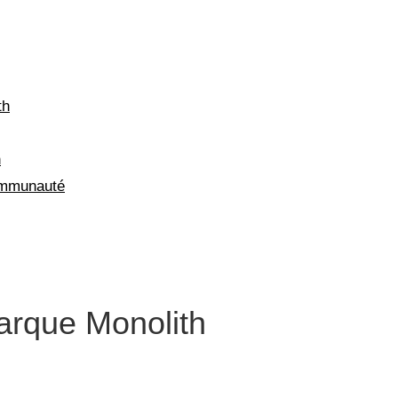
th
n
ommunauté
marque Monolith