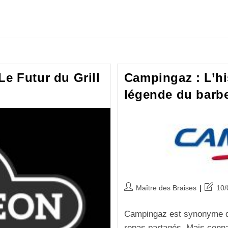
e Futur du Grill
Campingaz : L’hi
légende du barb
Maître des Braises
10/
Campingaz est synonyme de 
repas partagés. Mais conna