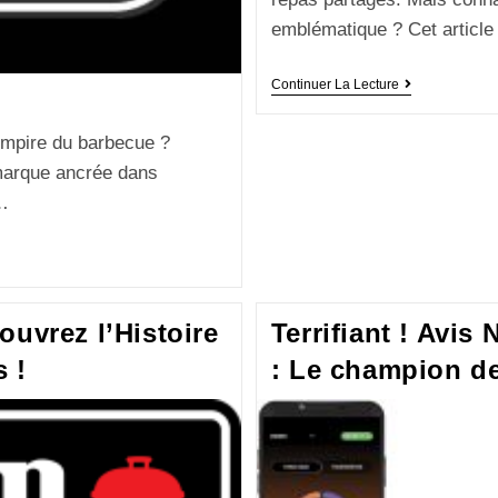
emblématique ? Cet artic
Continuer La Lecture
empire du barbecue ?
 marque ancrée dans
.…
uvrez l’Histoire
Terrifiant ! Avi
 !
: Le champion de