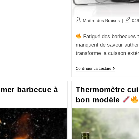
Maître des Braises
04/
Fatigué des barbecues tr
manquent de saveur authe
transforme la cuisson exté
Continuer La Lecture
umer barbecue à
Thermomètre cuis
bon modèle