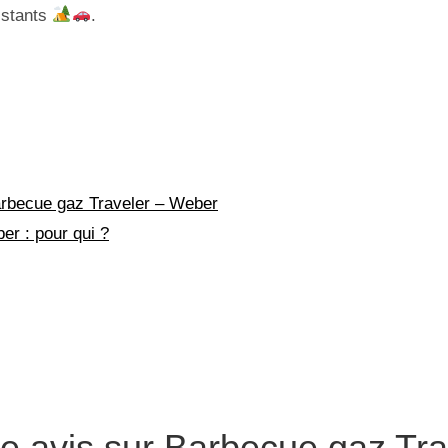
istants
.
arbecue gaz Traveler – Weber
er : pour qui ?
e avis sur Barbecue gaz Tra