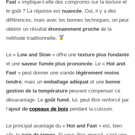
Fast
» implique-t-elle des compromis sur la texture et
le goût ? La réponse est
nuancée
. Oui, il y a des
différences, mais avec les bonnes techniques, on peut
obtenir un résultat
étonnamment proche
de la
méthode traditionnelle.
Le «
Low and Slow
» offre une
texture plus fondante
et une
saveur fumée plus prononcée
. Le «
Hot and
Fast
» peut donner une viande
légèrement moins
tendre
, mais un
emballage adéquat
et une
bonne
gestion de la température
peuvent compenser ce
désavantage. Le
goût fumé
, lui, peut être renforcé par
l’
ajout de
copeaux de bois
pendant la cuisson.
Le principal avantage du «
Hot and Fast
» est, bien
sûr, le
gain de temps
. Si vous êtes pressé, c’est une